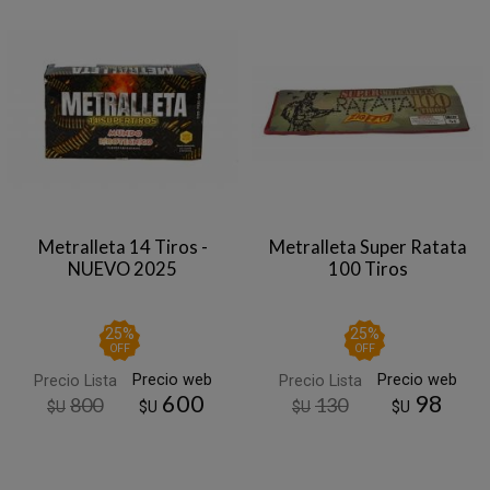
Metralleta 14 Tiros -
Metralleta Super Ratata
NUEVO 2025
100 Tiros
25
%
25
%
OFF
OFF
Precio web
Precio web
Precio Lista
Precio Lista
600
98
800
130
$U
$U
$U
$U