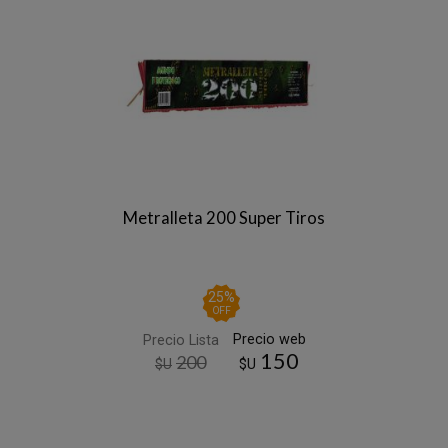
Metralleta 200 Super Tiros
25
%
OFF
Precio web
Precio Lista
150
200
$U
$U