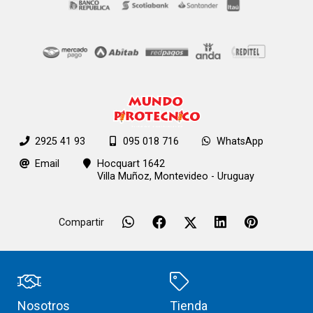
2925 41 93
095 018 716
WhatsApp
Email
Hocquart 1642
Villa Muñoz,
Montevideo - Uruguay
Compartir
Nosotros
Tienda