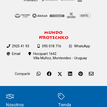
2925 41 93
095 018 716
WhatsApp
Email
Hocquart 1642
Villa Muñoz,
Montevideo - Uruguay
Compartir
Nosotros
Tienda