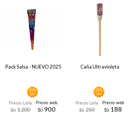
Pack Salsa - NUEVO 2025
Caña Ultravioleta
25
%
25
%
OFF
OFF
Precio web
Precio web
Precio Lista
Precio Lista
900
188
1.200
250
$U
$U
$U
$U