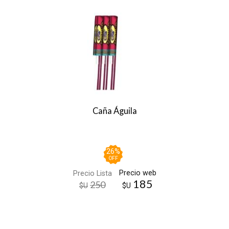
Caña Águila
26
%
OFF
Precio web
Precio Lista
185
250
$U
$U