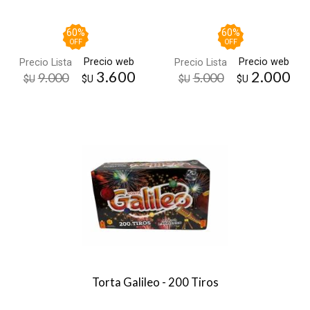
60
%
60
%
OFF
OFF
Precio web
Precio web
Precio Lista
Precio Lista
3.600
2.000
9.000
5.000
$U
$U
$U
$U
Torta Galileo - 200 Tiros